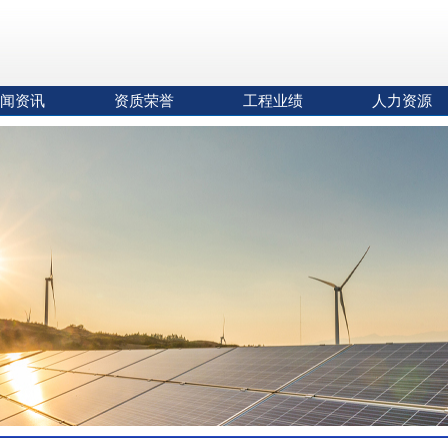
闻资讯
资质荣誉
工程业绩
人力资源