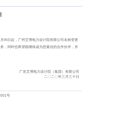
信
月06日起，广州艾博电力设计院有限公司名称变更
服务，同时也希望能继续成为您最佳的合作伙伴，并
广东艾博电力设计院（集团）有限公司
二〇二〇年三月三十日
7001号